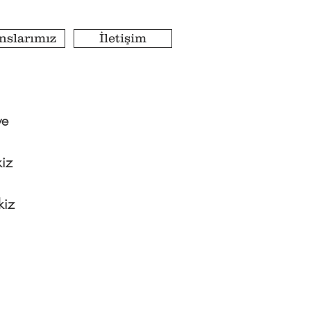
nslarımız
İletişim
ye
kiz
kiz